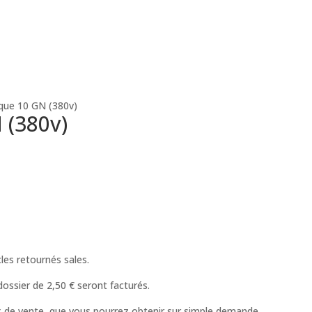
ique 10 GN (380v)
 (380v)
cles retournés sales.
ossier de 2,50 € seront facturés.
 de vente, que vous pourrez obtenir sur simple demande.