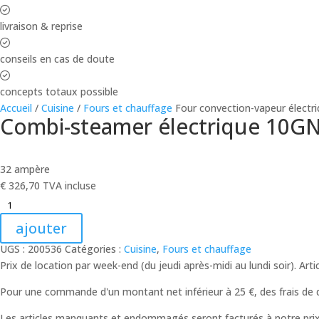
livraison & reprise
conseils en cas de doute
concepts totaux possible
Accueil
/
Cuisine
/
Fours et chauffage
Four convection-vapeur électr
Combi-steamer électrique 10GN
32 ampère
€
326,70
TVA incluse
ajouter
UGS :
200536
Catégories :
Cuisine
,
Fours et chauffage
Prix ​​de location par week-end (du jeudi après-midi au lundi soir). Arti
Pour une commande d'un montant net inférieur à 25 €, des frais de d
Les articles manquants et endommagés seront facturés à notre prix