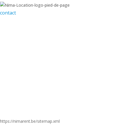
contact
Pilkemseweg 125, 8900 Ypres
+32 (0)57 20 05 45
info@nimarent.be
sarah@nimarent.be
conditions générales
politique de confidentialité
site porte
https://nimarent.be/sitemap.xml