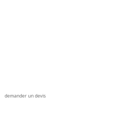
Planifiez votre
événement sans souci
?
Nous vous accompagnons dans votre réflexion et
assurons une organisation fluide et sans souci.
Contactez-nous
demander un devis