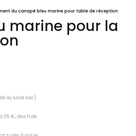
ement du canapé bleu marine pour table de réception
u marine pour la
ion
i au lundi soir).
 25 €, des frais
acturés à notre