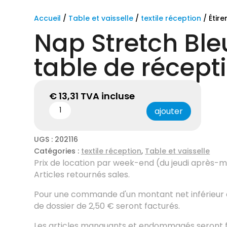
Accueil
/
Table et vaisselle
/
textile réception
/ Étir
Nap Stretch Ble
table de récept
€
13,31
TVA incluse
ajouter
UGS :
202116
Catégories :
textile réception
,
Table et vaisselle
Prix ​​de location par week-end (du jeudi après-mid
Articles retournés sales.
Pour une commande d'un montant net inférieur à
de dossier de 2,50 € seront facturés.
Les articles manquants et endommagés seront f