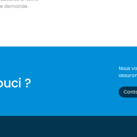
ple demande.
Nous vo
assuron
uci ?
Cont