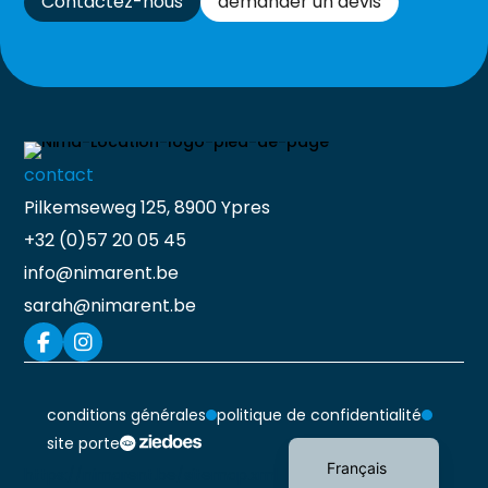
Contactez-nous
demander un devis
contact
Pilkemseweg 125, 8900 Ypres
+32 (0)57 20 05 45
info@nimarent.be
sarah@nimarent.be
conditions générales
politique de confidentialité
Nederlands
site porte
Français
https://nimarent.be/sitemap.xml