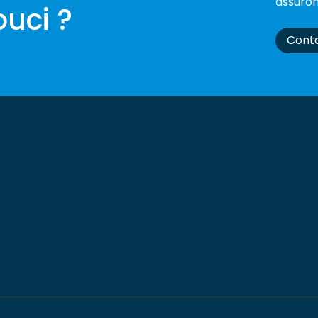
assuron
uci ?
Cont