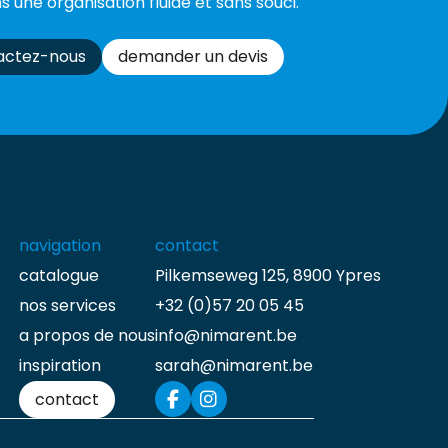
s une organisation fluide et sans souci.
actez-nous
demander un devis
navigation
contact
catalogue
Pilkemseweg 125, 8900 Ypres
nos services
+32 (0)57 20 05 45
a propos de nous
info@nimarent.be
inspiration
sarah@nimarent.be
contact