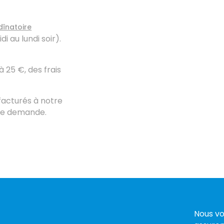
dînatoire
i au lundi soir).
 25 €, des frais
acturés à notre
ple demande.
Nous vo