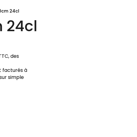
10cm 24cl
m 24cl
TTC, des
 facturés à
sur simple