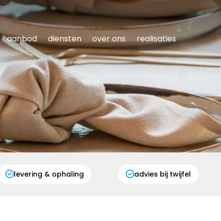
aanbod
diensten
over ons
realisaties
levering & ophaling
advies bij twijfel