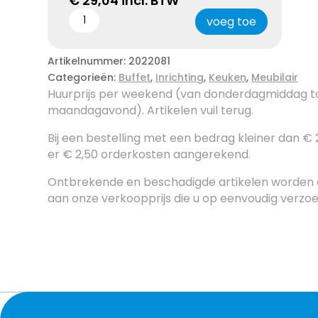
€
29,04
incl. BTW
voeg toe
Artikelnummer:
2022081
Categorieën:
Buffet
,
Inrichting
,
Keuken
,
Meubilair
Huurprijs per weekend (van donderdagmiddag t
maandagavond). Artikelen vuil terug.
Bij een bestelling met een bedrag kleiner dan €
er € 2,50 orderkosten aangerekend.
Ontbrekende en beschadigde artikelen worden
aan onze verkoopprijs die u op eenvoudig verzo