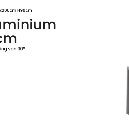
94x200cm H90cm
luminium
cm
ing van 90°