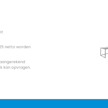
ot
 25 netto worden
 aangerekend
ek kan opvragen.