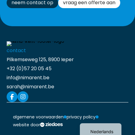
neem contact op
vraag een offerte aan
contact
Pilkemseweg 125, 8900 Ieper
+32 (0)57 20 05 45
info@nimarent.be
sarah@nimarent.be
algemene voorwaarden
privacy policy
Français
website door
Nederlands
https://nimarent.be/sitemap.xml