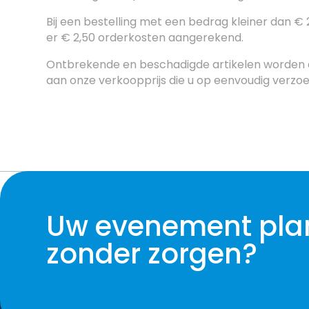
Bij een bestelling met een bedrag kleiner dan €
er € 2,50 orderkosten aangerekend.
Ontbrekende en beschadigde artikelen worden
aan onze verkoopprijs die u op eenvoudig verzo
Uw evenement pla
zonder zorgen?