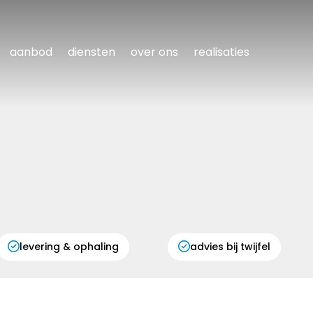
aanbod
diensten
over ons
realisaties
levering & ophaling
advies bij twijfel