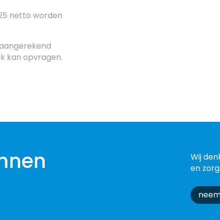
 25 netto worden
 aangerekend
ek kan opvragen.
nnen
Wij den
en zorg
neem