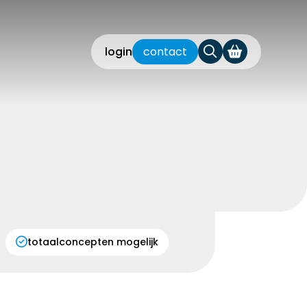
login
contact
totaalconcepten mogelijk