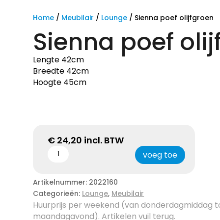
Home
/
Meubilair
/
Lounge
/ Sienna poef olijfgroen
Sienna poef oli
Lengte 42cm
Breedte 42cm
Hoogte 45cm
€
24,20
incl. BTW
voeg toe
Artikelnummer:
2022160
Categorieën:
Lounge
,
Meubilair
Huurprijs per weekend (van donderdagmiddag t
maandagavond). Artikelen vuil terug.