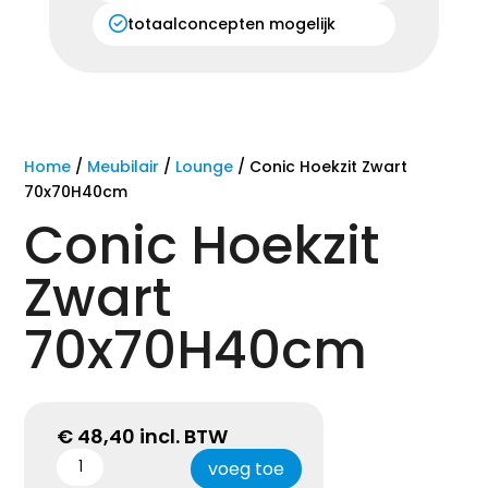
totaalconcepten mogelijk
Home
/
Meubilair
/
Lounge
/ Conic Hoekzit Zwart
70x70H40cm
Conic Hoekzit
Zwart
70x70H40cm
€
48,40
incl. BTW
voeg toe