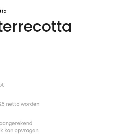
tta
terrecotta
ot
 25 netto worden
 aangerekend
ek kan opvragen.