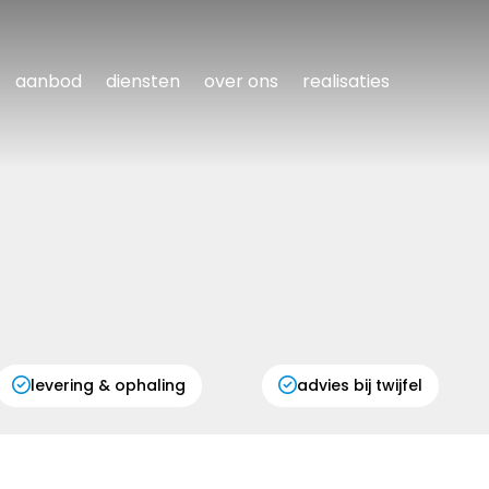
aanbod
diensten
over ons
realisaties
levering & ophaling
advies bij twijfel