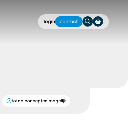
login
contact
totaalconcepten mogelijk