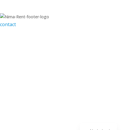
contact
Pilkemseweg 125, 8900 Ieper
+32 (0)57 20 05 45
info@nimarent.be
sarah@nimarent.be
algemene voorwaarden
privacy policy
website door
Français