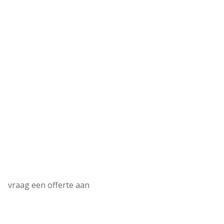
Uw evenement
plannen zonder
zorgen?
Wij denken graag met u mee en zorgen voor een
vlotte en zorgeloze organisatie.
neem contact op
vraag een offerte aan