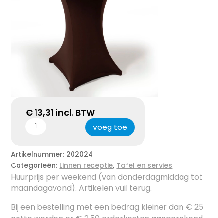
€
13,31
incl. BTW
voeg toe
Artikelnummer:
202024
Categorieën:
Linnen receptie
,
Tafel en servies
Huurprijs per weekend (van donderdagmiddag tot
maandagavond). Artikelen vuil terug.
Bij een bestelling met een bedrag kleiner dan € 25