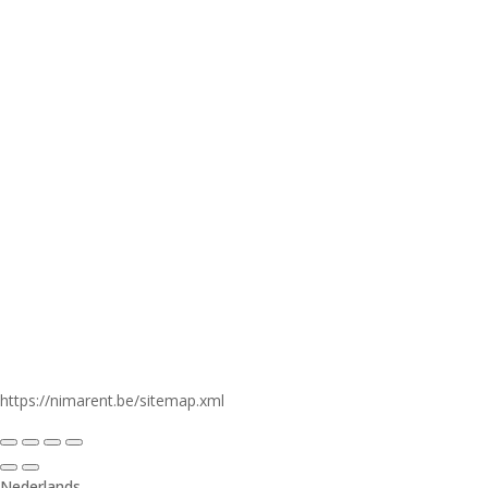
Pilkemseweg 125, 8900 Ieper
+32 (0)57 20 05 45
info@nimarent.be
sarah@nimarent.be
algemene voorwaarden
privacy policy
website door
https://nimarent.be/sitemap.xml
Nederlands