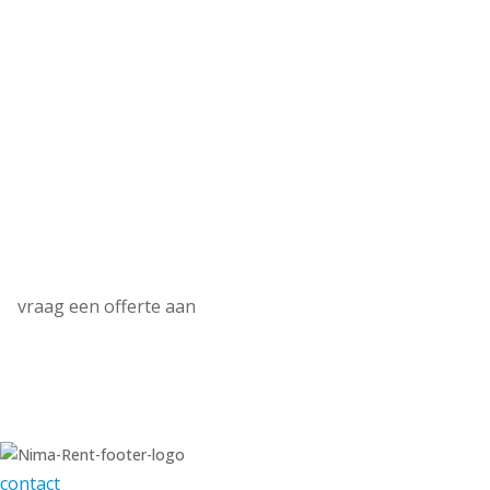
Uw evenement
plannen zonder
zorgen?
Wij denken graag met u mee en zorgen voor een
vlotte en zorgeloze organisatie.
neem contact op
vraag een offerte aan
contact