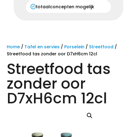
totaalconcepten mogelijk
Home
/
Tafel en servies
/
Porselein
/
Streetfood
/
Streetfood tas zonder oor D7xH6cm 12cl
Streetfood tas
zonder oor
D7xH6cm 12cl