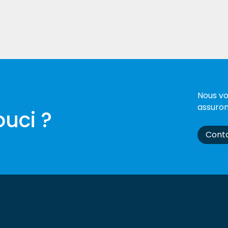
Nous vo
assuron
uci ?
Cont