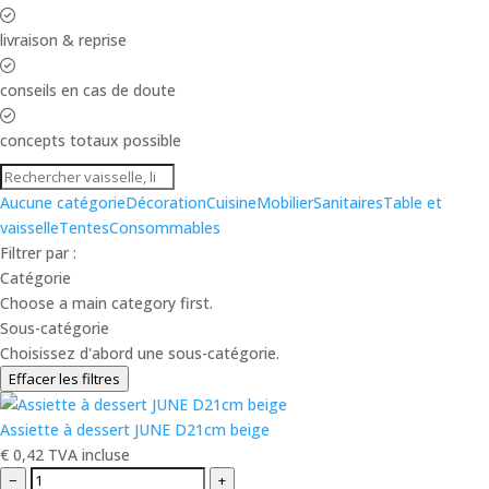
livraison & reprise
conseils en cas de doute
concepts totaux possible
Aucune catégorie
Décoration
Cuisine
Mobilier
Sanitaires
Table et
vaisselle
Tentes
Consommables
Filtrer par :
Catégorie
Choose a main category first.
Sous-catégorie
Choisissez d'abord une sous-catégorie.
Effacer les filtres
Assiette à dessert JUNE D21cm beige
€
0,42
TVA incluse
−
+