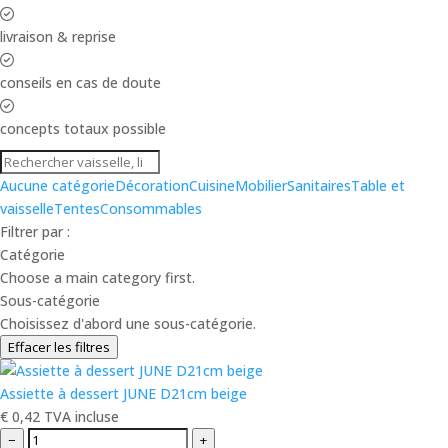
livraison & reprise
conseils en cas de doute
concepts totaux possible
Aucune catégorie
Décoration
Cuisine
Mobilier
Sanitaires
Table et
vaisselle
Tentes
Consommables
Filtrer par :
Catégorie
Choose a main category first.
Sous-catégorie
Choisissez d'abord une sous-catégorie.
Effacer les filtres
Assiette à dessert JUNE D21cm beige
€
0,42
TVA incluse
−
+