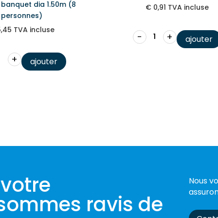
 banquet dia 1.50m (8
€
0,91
TVA incluse
personnes)
,45
TVA incluse
−
+
ajouter
+
ajouter
 votre
Nous vo
assuron
sommes ravis de