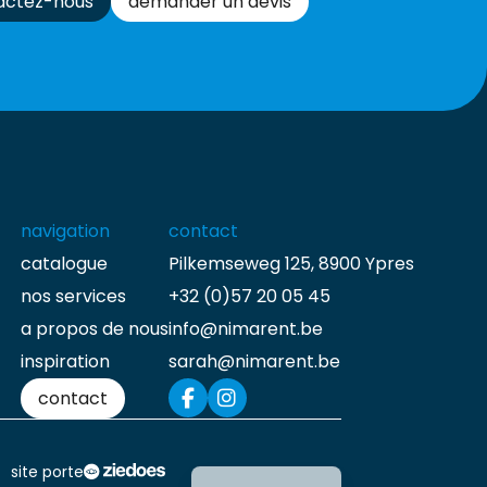
actez-nous
demander un devis
navigation
contact
catalogue
Pilkemseweg 125, 8900 Ypres
nos services
+32 (0)57 20 05 45
a propos de nous
info@nimarent.be
inspiration
sarah@nimarent.be
contact
Nederlands
site porte