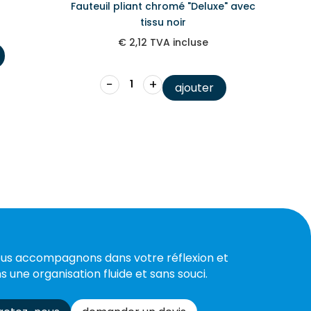
Fauteuil pliant chromé "Deluxe" avec
tissu noir
€
2,12
TVA incluse
−
+
ajouter
us accompagnons dans votre réflexion et
s une organisation fluide et sans souci.