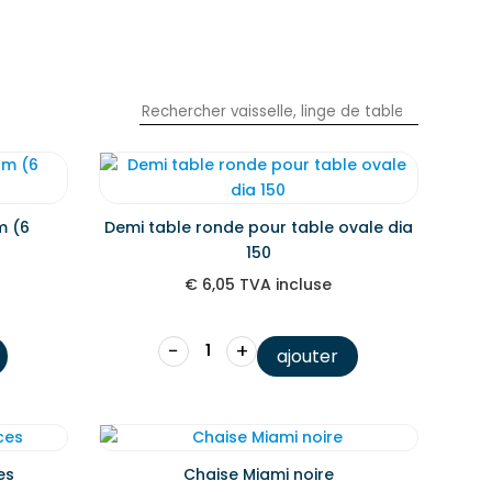
m (6
Demi table ronde pour table ovale dia
150
€
6,05
TVA incluse
−
+
ajouter
es
Chaise Miami noire