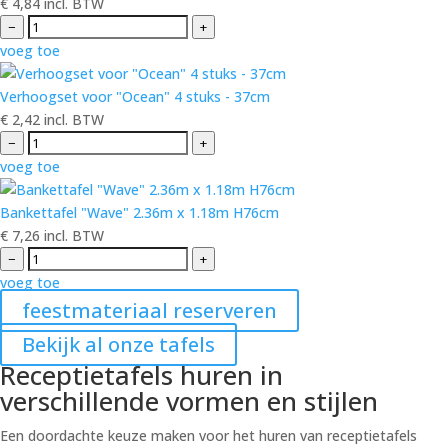
€
4,84
incl. BTW
−
+
voeg toe
Verhoogset voor "Ocean" 4 stuks - 37cm
€
2,42
incl. BTW
−
+
voeg toe
Bankettafel "Wave" 2.36m x 1.18m H76cm
€
7,26
incl. BTW
−
+
voeg toe
feestmateriaal reserveren
Bekijk al onze tafels
Receptietafels huren in
verschillende vormen en stijlen
Een doordachte keuze maken voor het huren van receptietafels