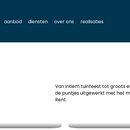
aanbod
diensten
over ons
realisaties
Van intiem tuinfeest tot groots e
de puntjes uitgewerkt met het m
Rent.
bekijk dit project
Trouw F&S