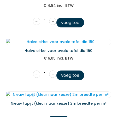
€
4,84
incl. BTW
−
+
voeg toe
Halve cirkel voor ovale tafel dia 150
€
6,05
incl. BTW
−
+
voeg toe
Nieuw tapijt (kleur naar keuze) 2m breedte per m²