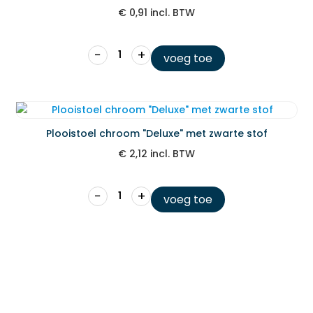
€
0,91
incl. BTW
−
+
voeg toe
Plooistoel chroom "Deluxe" met zwarte stof
€
2,12
incl. BTW
−
+
voeg toe