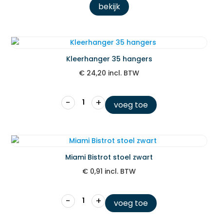
bekijk
Kleerhanger 35 hangers
€
24,20
incl. BTW
−
+
voeg toe
Miami Bistrot stoel zwart
€
0,91
incl. BTW
−
+
voeg toe