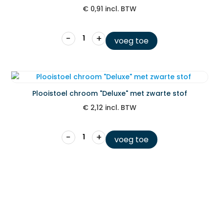
€
0,91
incl. BTW
−
+
voeg toe
Plooistoel chroom "Deluxe" met zwarte stof
€
2,12
incl. BTW
−
+
voeg toe