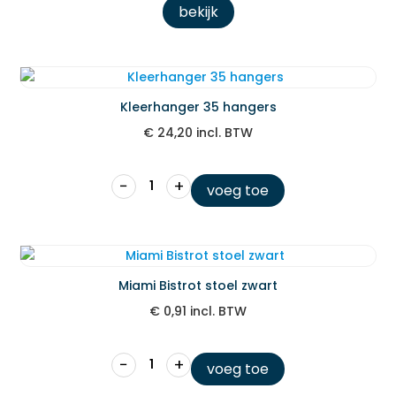
bekijk
Kleerhanger 35 hangers
€
24,20
incl. BTW
−
+
voeg toe
Miami Bistrot stoel zwart
€
0,91
incl. BTW
−
+
voeg toe