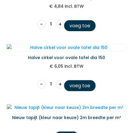
€
4,84
incl. BTW
−
+
voeg toe
Halve cirkel voor ovale tafel dia 150
€
6,05
incl. BTW
−
+
voeg toe
Nieuw tapijt (kleur naar keuze) 2m breedte per m²