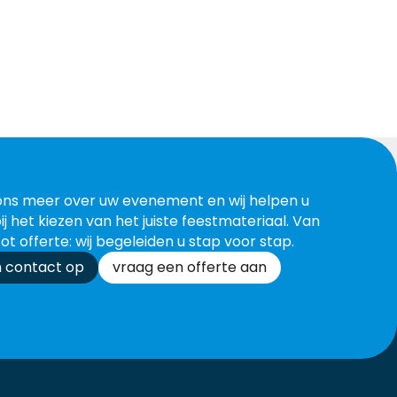
ons meer over uw evenement en wij helpen u
ij het kiezen van het juiste feestmateriaal. Van
tot offerte: wij begeleiden u stap voor stap.
 contact op
vraag een offerte aan