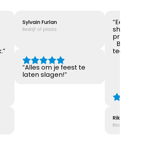
“Een gew
Sylvain Furlan
showro
Bedrijf of plaats
n.
prachti
Bovendie
.”
team sup
“Alles om je feest te
laten slagen!”
Rik Segers
Bedrijf of pla