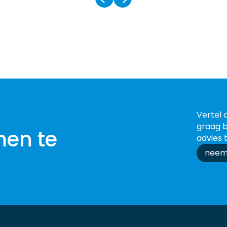
Vertel 
graag b
men te
advies 
neem