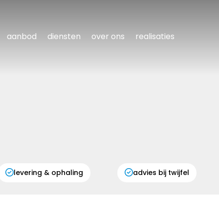
aanbod
diensten
over ons
realisaties
levering & ophaling
advies bij twijfel