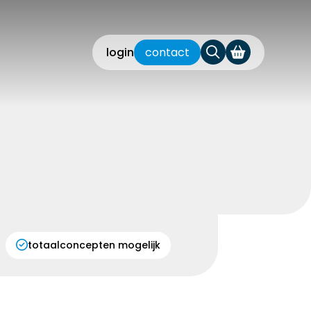
login
contact
totaalconcepten mogelijk