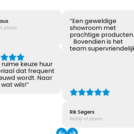
“Een geweldige
laus
showroom met
of plaats
prachtige producte
Bovendien is het
team supervriendelijk
 ruime keuze huur
riaal dat frequent
ieuwd wordt. Naar
 wat wils!”
Rik Segers
Bedrijf of plaats