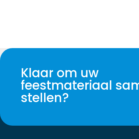
Klaar om uw
feestmateriaal sa
stellen?