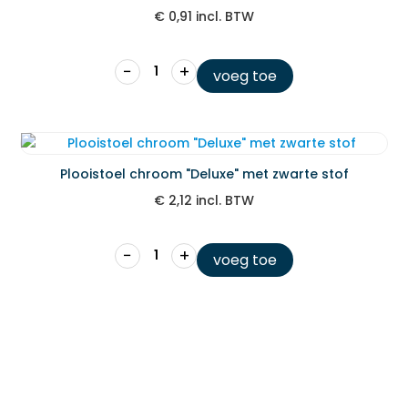
€
0,91
incl. BTW
−
+
voeg toe
Plooistoel chroom "Deluxe" met zwarte stof
€
2,12
incl. BTW
−
+
voeg toe