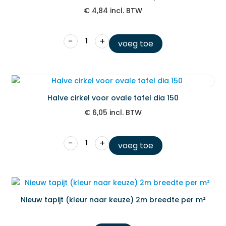
€
4,84
incl. BTW
−
+
voeg toe
Halve cirkel voor ovale tafel dia 150
€
6,05
incl. BTW
−
+
voeg toe
Nieuw tapijt (kleur naar keuze) 2m breedte per m²