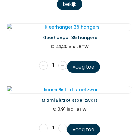
bekijk
Kleerhanger 35 hangers
€
24,20
incl. BTW
−
+
voeg toe
Miami Bistrot stoel zwart
€
0,91
incl. BTW
−
+
voeg toe