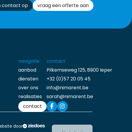
 contact op
vraag een offerte aan
navigatie
contact
aanbod
Pilkemseweg 125, 8900 Ieper
diensten
+32 (0)57 20 05 45
over ons
info@nimarent.be
realisaties
sarah@nimarent.be
contact
Français
ebsite door