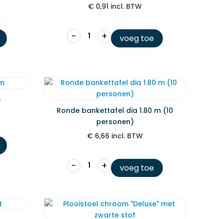
€
0,91
incl. BTW
−
+
voeg toe
m
Ronde bankettafel dia 1.80 m (10
personen)
€
6,66
incl. BTW
−
+
voeg toe