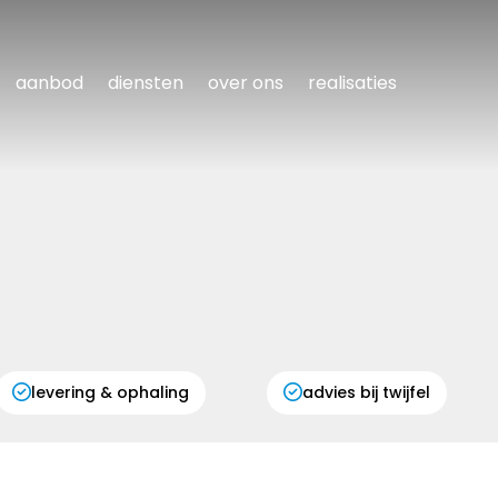
aanbod
diensten
over ons
realisaties
levering & ophaling
advies bij twijfel