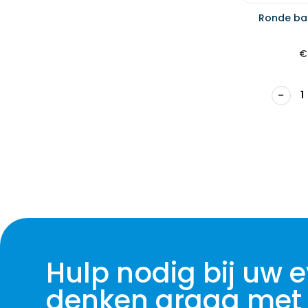
Ronde ban
€
−
Hulp nodig bij uw
denken graag met