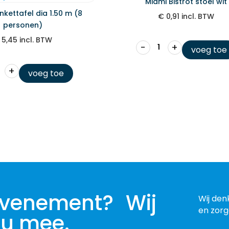
Miami Bistrot stoel wit
kettafel dia 1.50 m (8
€
0,91
incl. BTW
personen)
5,45
incl. BTW
−
+
voeg toe
+
voeg toe
 evenement? Wij
Wij den
en zorg
 u mee.