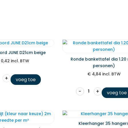
bord JUNE D21cm beige
Ronde bankettafel dia 1.20
0,42
incl. BTW
personen)
€
4,84
incl. BTW
+
voeg toe
−
+
voeg toe
Kleerhanger 35 hanger