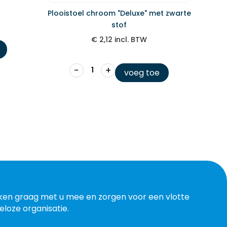
Plooistoel chroom "Deluxe" met zwarte
stof
€
2,12
incl. BTW
−
+
voeg toe
ken graag met u mee en zorgen voor een vlotte
eloze organisatie.