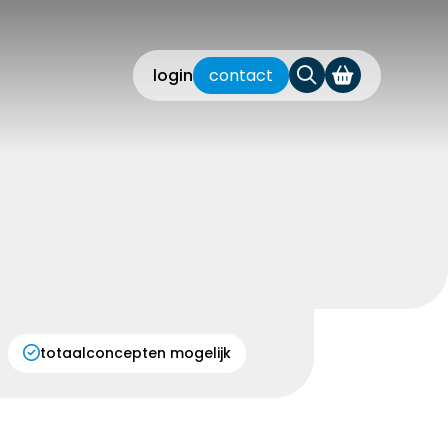
login
contact
totaalconcepten mogelijk