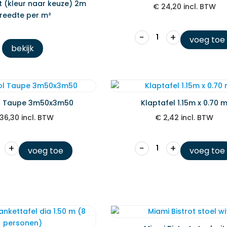
jt (kleur naar keuze) 2m
€
24,20
incl. BTW
reedte per m²
−
+
voeg toe
bekijk
l Taupe 3m50x3m50
Klaptafel 1.15m x 0.70 
36,30
incl. BTW
€
2,42
incl. BTW
+
−
+
voeg toe
voeg toe